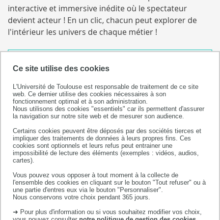
interactive et immersive inédite où le spectateur
devient acteur ! En un clic, chacun peut explorer de
l'intérieur les univers de chaque métier !
Ce site utilise des cookies
Date(s)
L'Université de Toulouse est responsable de traitement de ce site
web. Ce dernier utilise des cookies nécessaires à son
Du 13 mai 2026 au 05 novembre 2026
fonctionnement optimal et à son administration.
Nous utilisons des cookies "essentiels" car ils permettent d'assurer
la navigation sur notre site web et de mesurer son audience.
Certains cookies peuvent être déposés par des sociétés tierces et
impliquer des traitements de données à leurs propres fins. Ces
cookies sont optionnels et leurs refus peut entrainer une
À lire aussi
impossibilité de lecture des éléments (exemples : vidéos, audios,
cartes).
Vous pouvez vous opposer à tout moment à la collecte de
l'ensemble des cookies en cliquant sur le bouton "Tout refuser" ou à
une partie d'entres eux via le bouton "Personnaliser".
Nous conservons votre choix pendant 365 jours.
➜ Pour plus d'information ou si vous souhaitez modifier vos choix,
vous pouvez consulter
notre politique de gestion des cookies
.