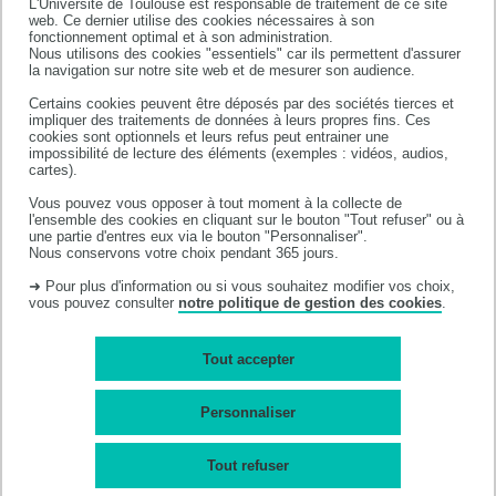
L'Université de Toulouse est responsable de traitement de ce site
web. Ce dernier utilise des cookies nécessaires à son
Vous êtes Etudiante, Etudiant,
fonctionnement optimal et à son administration.
Nous utilisons des cookies "essentiels" car ils permettent d'assurer
la navigation sur notre site web et de mesurer son audience.
Moodle
Certains cookies peuvent être déposés par des sociétés tierces et
impliquer des traitements de données à leurs propres fins. Ces
Bibliothèque
cookies sont optionnels et leurs refus peut entrainer une
impossibilité de lecture des éléments (exemples : vidéos, audios,
Intranet des étudiants
cartes).
Plan de la faculté
Vous pouvez vous opposer à tout moment à la collecte de
l'ensemble des cookies en cliquant sur le bouton "Tout refuser" ou à
une partie d'entres eux via le bouton "Personnaliser".
Nous conservons votre choix pendant 365 jours.
➜ Pour plus d'information ou si vous souhaitez modifier vos choix,
vous pouvez consulter
notre politique de gestion des cookies
.
Tout accepter
Personnaliser
Département des sciences pharmaceutiques
35, chemin des Maraîchers
Tout refuser
31062 TOULOUSE cedex 9