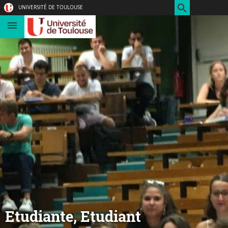
Aller
Navigation
Accès
Connexion
UNIVERSITÉ DE TOULOUSE
au
directs
contenu
Etudiante, Etudiant