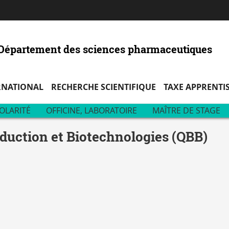
Aller
Navigation
Accès
Connexion
au
directs
contenu
- Département des sciences pharmaceutiques
RNATIONAL
RECHERCHE SCIENTIFIQUE
TAXE APPRENTI
OLARITÉ
OFFICINE, LABORATOIRE
MAÎTRE DE STAGE
duction et Biotechnologies (QBB)