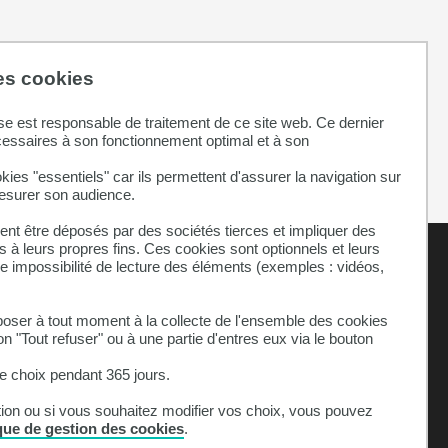
des cookies
se est responsable de traitement de ce site web. Ce dernier
cessaires à son fonctionnement optimal et à son
kies "essentiels" car ils permettent d'assurer la navigation sur
mesurer son audience.
nt être déposés par des sociétés tierces et impliquer des
 à leurs propres fins. Ces cookies sont optionnels et leurs
ne impossibilité de lecture des éléments (exemples : vidéos,
ser à tout moment à la collecte de l'ensemble des cookies
on "Tout refuser" ou à une partie d'entres eux via le bouton
Celcat
 choix pendant 365 jours.
Bibliothèque
tion ou si vous souhaitez modifier vos choix, vous pouvez
Localisation
ique de gestion des cookies
.
Cookies