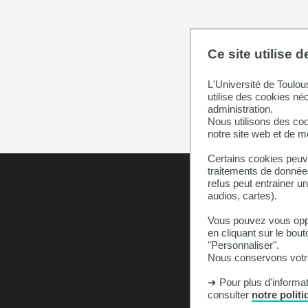
Ce site utilise 
L'Université de Toulou
utilise des cookies né
administration.
Nous utilisons des coo
notre site web et de 
Certains cookies peuve
traitements de données
refus peut entrainer u
audios, cartes).
Vous pouvez vous oppo
en cliquant sur le bout
"Personnaliser".
Annuaire
Nous conservons votre
Moodle
➜ Pour plus d'informa
Plan du site
consulter
notre polit
Contact