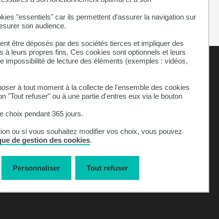
kies "essentiels" car ils permettent d'assurer la navigation sur
mesurer son audience.
nt être déposés par des sociétés tierces et impliquer des
 à leurs propres fins. Ces cookies sont optionnels et leurs
ne impossibilité de lecture des éléments (exemples : vidéos,
ser à tout moment à la collecte de l'ensemble des cookies
on "Tout refuser" ou à une partie d'entres eux via le bouton
 choix pendant 365 jours.
Celcat
Bibliothèque
tion ou si vous souhaitez modifier vos choix, vous pouvez
ique de gestion des cookies
.
Localisation
Cookies
Accessibilité
Personnaliser
Tout refuser
on-conforme