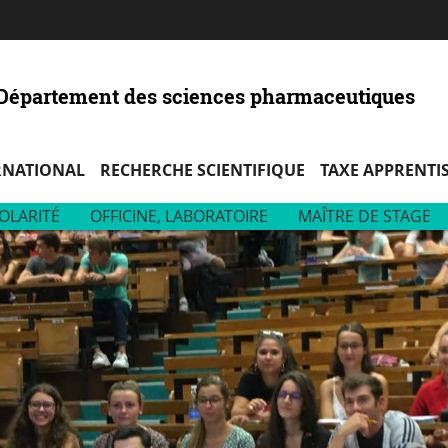
Aller
Navigation
Accès
Connexion
au
directs
contenu
- Département des sciences pharmaceutiques
RNATIONAL
RECHERCHE SCIENTIFIQUE
TAXE APPRENTI
OLARITÉ
OFFICINE, LABORATOIRE
MAÎTRE DE STAGE