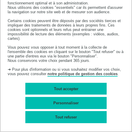
fonctionnement optimal et à son administration.
35, chemin des Maraîchers
Nous utilisons des cookies "essentiels" car ils permettent d'assurer
31062 TOULOUSE cedex 9
la navigation sur notre site web et de mesurer son audience.
Tél. +33 (0) 5 62 25 68 00
Certains cookies peuvent être déposés par des sociétés tierces et
impliquer des traitements de données à leurs propres fins. Ces
cookies sont optionnels et leurs refus peut entrainer une
impossibilité de lecture des éléments (exemples : vidéos, audios,
cartes).
Annuaire
Celcat
Vous pouvez vous opposer à tout moment à la collecte de
l'ensemble des cookies en cliquant sur le bouton "Tout refuser" ou à
Moodle
Bibliothèque
une partie d'entres eux via le bouton "Personnaliser".
Plan du site
Localisation
Nous conservons votre choix pendant 365 jours.
Contact
Cookies
➜ Pour plus d'information ou si vous souhaitez modifier vos choix,
vous pouvez consulter
notre politique de gestion des cookies
.
Mentions légales
Accessibilité
Accessibilité : non-
conforme
Tout accepter
Personnaliser
Tout refuser