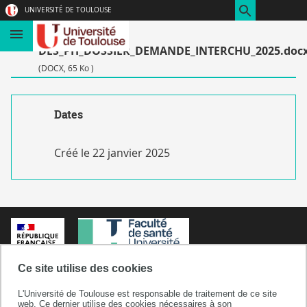
Aller
Navigation
Accès
Connexion
UNIVERSITÉ DE TOULOUSE
au
directs
1-
contenu
DES_PH_DOSSIER_DEMANDE_INTERCHU_2025.doc
(DOCX, 65 Ko )
Dates
Créé le
22 janvier 2025
Ce site utilise des cookies
L'Université de Toulouse est responsable de traitement de ce site
Département des sciences pharmaceutiques
web. Ce dernier utilise des cookies nécessaires à son